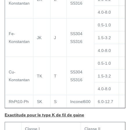
Konstantan
SS316
4.0-8.0
0.5-1.0
Fe-
SS304
JK
J
1.5-3.2
Konstantan
SS316
4.0-8.0
0.5-1.0
Cu-
SS304
TK
T
1.5-3.2
Konstantan
SS316
4.0-8.0
RhPt10-Ph
SK
S
Inconel600
6.0-12.7
Exactitude pour le type K de fil de gaine
Classe I
Classe II