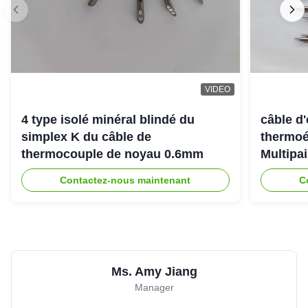
VIDEO
4 type isolé minéral blindé du
câble d
simplex K du câble de
thermoé
thermocouple de noyau 0.6mm
Multipai
tempéra
Contactez-nous maintenant
C
Ms. Amy Jiang
Manager