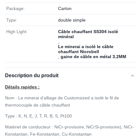
Package:
Carton
Type:
double simple
High Light:
Câble chauffant SS304 isolé
minéral
,
Le minerai a isolé le câble
chauffant Nicrobell
,
gaine de câble en métal 3.2MM
Description du produit
Détails rapides :
Nom :
Le minerai d'alliage de Customsized a isolé le fil de
thermocouple de câble chauffant
Type :
K, N, E, J, T, R, B, S, Pt100
Matériel de conducteur : NiCr-provisoire,
NiCrSi-provisoire), NiCr-
Konstantan, Fe-Konstantan, Cu-Konstantan