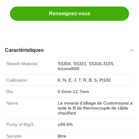
Renseignez-vous
Caractéristiques
Sheath Material:
SS304, SS321, SS316,310S,
Inconel600
Calibration:
K, N, E, J, T, R, B, S, Pt100
Dia:
0.5mm-12.7mm
Name:
Le minerai d'alliage de Customsized a
isolé le fil de thermocouple de câble
chauffant
Purity of MgO:
≥99.6%
Sample:
libre