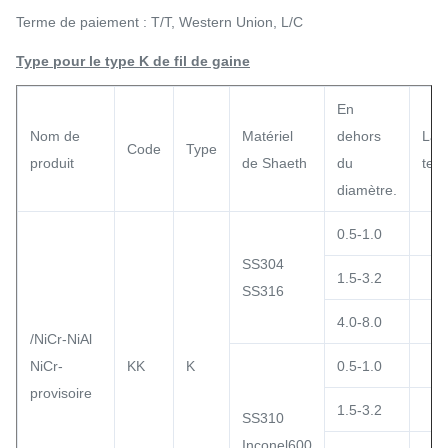
Terme de paiement : T/T, Western Union, L/C
Type pour le type K de fil de gaine
En
Nom de
Matériel
dehors
La
Code
Type
produit
de Shaeth
du
tem
diamètre.
0.5-1.0
SS304
1.5-3.2
SS316
4.0-8.0
/NiCr-NiAl
NiCr-
KK
K
0.5-1.0
provisoire
1.5-3.2
SS310
Inconel600