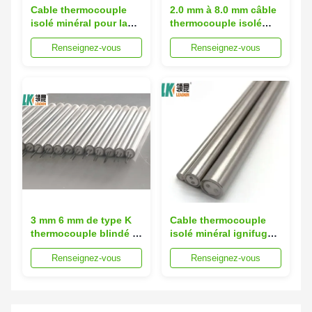
Cable thermocouple
2.0 mm à 8.0 mm câble
isolé minéral pour la
thermocouple isolé
mesure de la
minéral solide
Renseignez-vous
Renseignez-vous
température
3 mm 6 mm de type K
Cable thermocouple
thermocouple blindé fil
isolé minéral ignifugé
Pt100 câble de
de type K/N/E/J/T/S/R/B
Renseignez-vous
Renseignez-vous
prolongation SS 321
avec fonction d'essai
de température