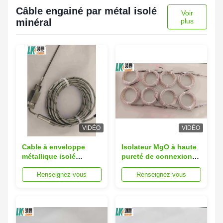
Câble engainé par métal isolé
Voir
minéral
plus
VIDÉO
VIDÉO
Cable à enveloppe
Isolateur MgO à haute
métallique isolé
pureté de connexion
minéral de haute
thermocouple et
Renseignez-vous
Renseignez-vous
performance certifié CE
machine-instrument
pour la détection de la
température