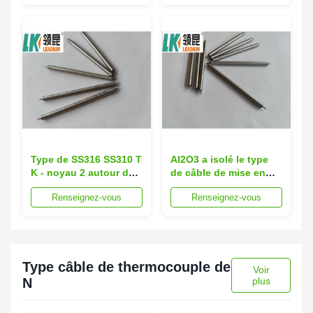
1.5MM SS316 K
Type de SS316 SS310 T
Al2O3 a isolé le type
K - noyau 2 autour du
de câble de mise en
câble de thermocouple
gaine de thermocouple
Renseignez-vous
Renseignez-vous
0.5mm
de fil recto de MgO de
3mm MI
Type câble de thermocouple de
Voir
N
plus