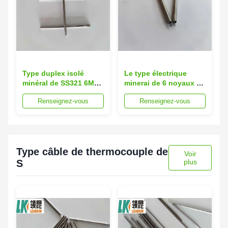
Type duplex isolé
Le type électrique
minéral de SS321 6MM
minerai de 6 noyaux J
12.7MM J de fil de
de MgO du câble de
Renseignez-vous
Renseignez-vous
câble de thermocouple
thermocouple SS321 a
isolé
Type câble de thermocouple de
Voir
S
plus