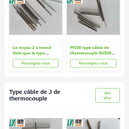
Le noyau 2 a tressé
Pt100 type câble de
3mm que le type
thermocouple SUS304
thermocouple de T
3.2mm isolés minéraux
Renseignez-vous
Renseignez-vous
câblent l'isolation de
de l'extension T
1.6mm MI Al2O3
Type câble de J de
Voir
thermocouple
plus