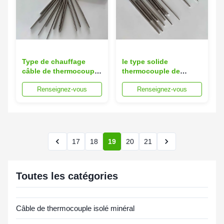
Type de chauffage
le type solide
câble de thermocouple
thermocouple de
de S 6.4MM de SS316L
noyau de 1mm de S
Renseignez-vous
Renseignez-vous
câblage cuivre
câblent 0.5mm SUS304
Shethed métallique de
MI NiCr
2 noyaux
17
18
19
20
21
Toutes les catégories
Câble de thermocouple isolé minéral