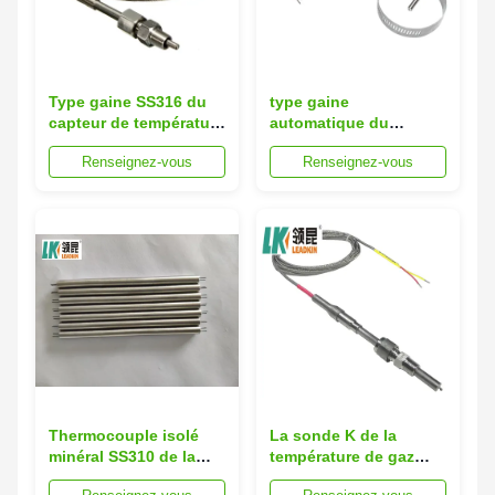
Type gaine SS316 du
type gaine
capteur de température
automatique du
de gaz d'échappement
capteur Pt100 S de gaz
Renseignez-vous
Renseignez-vous
de sonde de JPT 2
d'échappement de
8mm de MgO K
12.7mm de Nicrobell de
câble de noyau de
jumeau
Thermocouple isolé
La sonde K de la
minéral SS310 de la
température de gaz
température de gaz
d'échappement de