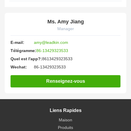
Ms. Amy Jiang
Manager
E-mail:
amy@leadkin.com
Télégramme:
86-13429323533
Quel est l'app?:
8613429323533
Wechat:
86-13429323533
Renseignez-vous
Liens Rapides
Maison
Produits