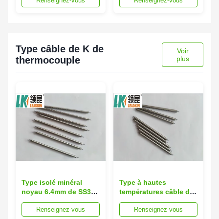
Renseignez-vous
Renseignez-vous
d'échappement de
gaine de NiCr
capteur de Pt100 6MM
dactylographient au
1.6MM
noyau 6 du capteur
8mm de JPT 1/8 TNP
Type câble de K de
Voir
thermocouple
plus
Type isolé minéral
Type à hautes
noyau 6.4mm de SS304
températures câble de
K du câble de
thermocouple NiCr à
Renseignez-vous
Renseignez-vous
thermocouple 6
un noyau de Pt100