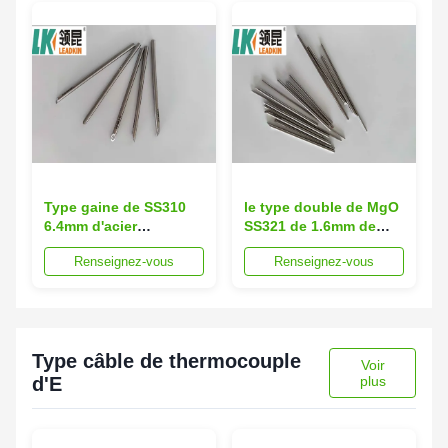
Type gaine de SS310
le type double de MgO
6.4mm d'acier
SS321 de 1.6mm de
inoxydable de câble de
câble de thermocouple
Renseignez-vous
Renseignez-vous
thermocouple de N
de N a engainé 99,6
Type câble de thermocouple
Voir
d'E
plus