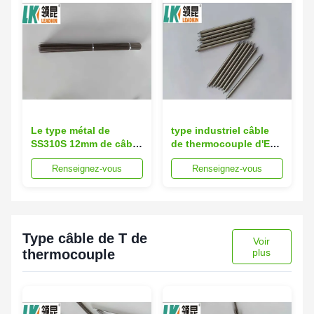
Le type métal de
type industriel câble
SS310S 12mm de câble
de thermocouple d'E
de thermocouple d'E a
SS316L recto engainé
Renseignez-vous
Renseignez-vous
engainé le MgO du
métallique de 0.5mm
câblage 99,6
Type câble de T de
Voir
thermocouple
plus