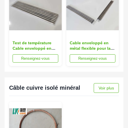
Test de température
Cable enveloppé en
Cable enveloppé en
métal flexible pour la
métal isolé minéral
connexion du
Renseignez-vous
Renseignez-vous
pour matériaux
thermocouple et de la
isolants minéraux
machine à instruments
inorganiques
Câble cuivre isolé minéral
Voir plus