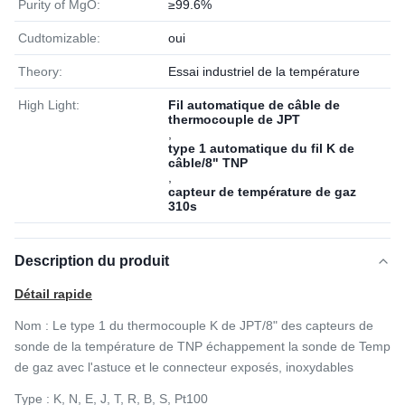
Purity of MgO:
≥99.6%
Cudtomizable:
oui
Theory:
Essai industriel de la température
High Light:
Fil automatique de câble de
thermocouple de JPT
,
type 1 automatique du fil K de
câble/8" TNP
,
capteur de température de gaz
310s
Description du produit
Détail rapide
Nom :
Le type 1 du thermocouple K de JPT/8" des capteurs de
sonde de la température de TNP échappement la sonde de Temp
de gaz avec l'astuce et le connecteur exposés, inoxydables
Type :
K, N, E, J, T, R, B, S, Pt100