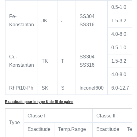
0.5-1.0
Fe-
SS304
JK
J
1.5-3.2
Konstantan
SS316
4.0-8.0
0.5-1.0
Cu-
SS304
TK
T
1.5-3.2
Konstantan
SS316
4.0-8.0
RhPt10-Ph
SK
S
Inconel600
6.0-12.7
Exactitude pour le type K de fil de gaine
Classe I
Classe II
Type
Exactitude
Temp.Range
Exactitude
Tem