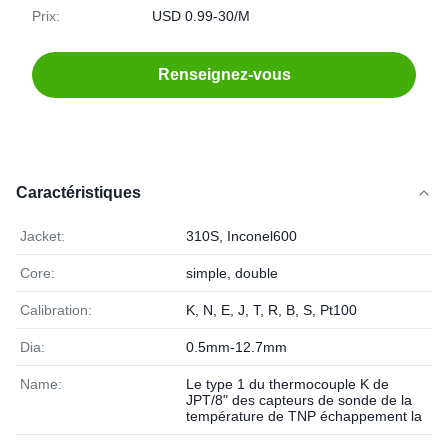
Prix:
USD 0.99-30/M
Renseignez-vous
Caractéristiques
Jacket:
310S, Inconel600
Core:
simple, double
Calibration:
K, N, E, J, T, R, B, S, Pt100
Dia:
0.5mm-12.7mm
Name:
Le type 1 du thermocouple K de
JPT/8" des capteurs de sonde de la
température de TNP échappement la