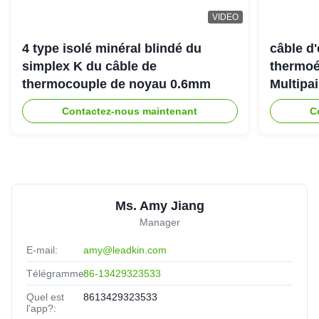
VIDEO
4 type isolé minéral blindé du
câble d
simplex K du câble de
thermoé
thermocouple de noyau 0.6mm
Multipai
tempéra
Contactez-nous maintenant
C
Ms. Amy Jiang
Manager
E-mail:
amy@leadkin.com
Télégramme:
86-13429323533
Quel est
8613429323533
l'app?: