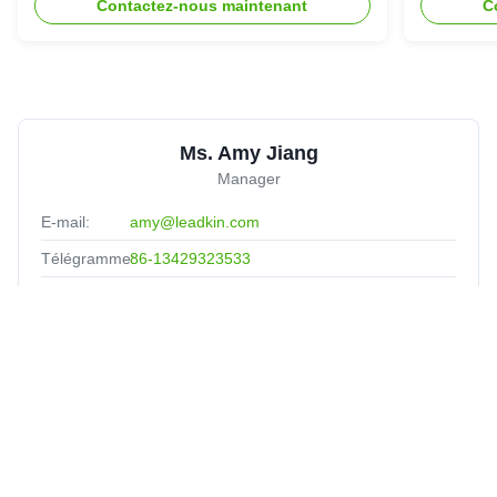
Contactez-nous maintenant
C
Ms. Amy Jiang
Manager
E-mail:
amy@leadkin.com
Télégramme:
86-13429323533
Quel est
8613429323533
l'app?:
Wechat:
86-13429323533
Liens Rapides
Maison