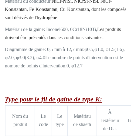
Matériau du conducteur:
NiCr-NiSi, NiCrSi-NiSi, NiCr-
Konstantan, Fe-Konstantan, Cu-Konstantan, dont les composés
sont dérivés de l'hydrogène
Matériau de la gaine: Inconel600, 0Cr18Ni10Ti,
Les produits
doivent être présentés dans les conditions suivantes:
Diagramme de gaine: 0,5 mm à 12,7 mm:φ0.5,φ1.0, φ1.5(1.6),
φ2.0, φ3.0(3.2), φ4.0Le nombre de points d'intervention est le
nombre de points d'intervention.0, φ12.7
Type pour le fil de gaine de type K:
À
Nom du
Le
Le
Matériau
l'extérieur
Temp
produit
code
type
de shaeth
de Dia.