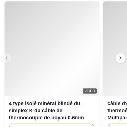
VIDEO
4 type isolé minéral blindé du
câble d
simplex K du câble de
thermoé
thermocouple de noyau 0.6mm
Multipai
tempéra