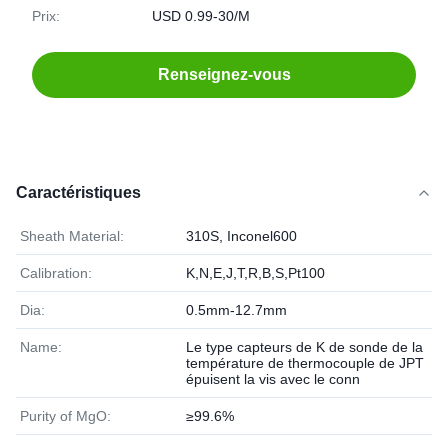
Prix:
USD 0.99-30/M
Renseignez-vous
Caractéristiques
Sheath Material:
310S, Inconel600
Calibration:
K,N,E,J,T,R,B,S,Pt100
Dia:
0.5mm-12.7mm
Name:
Le type capteurs de K de sonde de la
température de thermocouple de JPT
épuisent la vis avec le conn
Purity of MgO:
≥99.6%