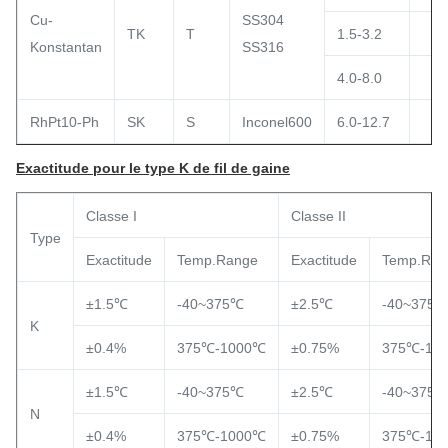
Cu-
SS304
TK
T
1.5-3.2
Konstantan
SS316
4.0-8.0
RhPt10-Ph
SK
S
Inconel600
6.0-12.7
Exactitude pour le type K de fil de gaine
Classe I
Classe II
Type
Exactitude
Temp.Range
Exactitude
Temp.Ran
±1.5℃
-40~375℃
±2.5℃
-40~375
K
±0.4%
375℃-1000℃
±0.75%
375℃-10
±1.5℃
-40~375℃
±2.5℃
-40~375
N
±0.4%
375℃-1000℃
±0.75%
375℃-10