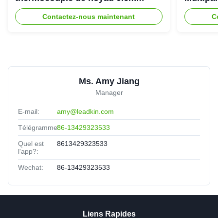
tempéra
Contactez-nous maintenant
C
Ms. Amy Jiang
Manager
E-mail:
amy@leadkin.com
Télégramme:
86-13429323533
Quel est
8613429323533
l'app?:
Wechat:
86-13429323533
Liens Rapides