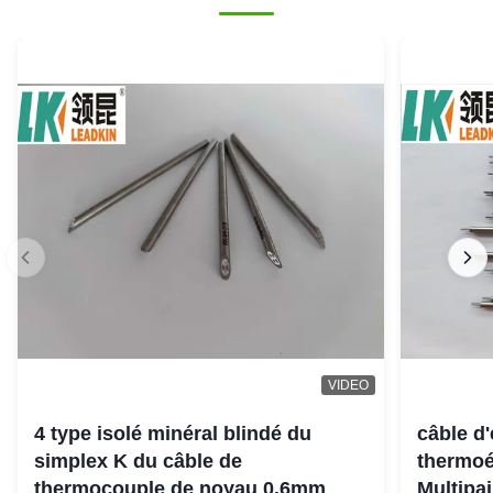
VIDEO
4 type isolé minéral blindé du
câble d
simplex K du câble de
thermoé
thermocouple de noyau 0.6mm
Multipai