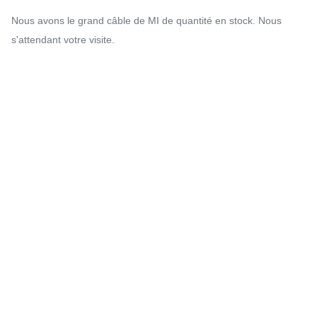
Nous avons le grand câble de MI de quantité en stock. Nous
s'attendant votre visite.
FAQ :
Citation précise.
1.
2.
Confirmez le prix, terme commercial, le délai d'exécution, le
terme etc. de paiement.
3. Les ventes de LEADKIN envoient la facture pro forma avec le
joint de LEADKIN.