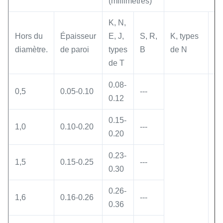
(millimètres)
K, N,
E,
Hors du
Épaisseur
E, J,
S, R,
K, types
ty
diamètre.
de paroi
types
B
de N
de
de T
0.08-
0,5
0.05-0.10
---
0.12
0.15-
1,0
0.10-0.20
---
0.20
0.23-
1,5
0.15-0.25
---
0.30
0.26-
1,6
0.16-0.26
---
0.36