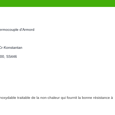
 thermocouple d'Armord
iCr-Konstantan
600, SS446
 inoxydable traitable de la non-chaleur qui fournit la bonne résistance à