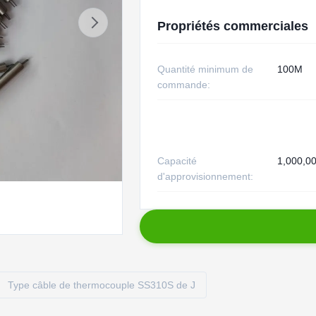
Propriétés commerciales
Quantité minimum de
100M
commande:
Capacité
1,000,0
d'approvisionnement:
Type câble de thermocouple SS310S de J