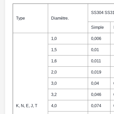
SS304 SS3
Type
Diamètre.
Simple
1,0
0,006
1,5
0,01
1,6
0,011
2,0
0,019
3,0
0,04
3,2
0,046
K, N, E, J, T
4,0
0,074