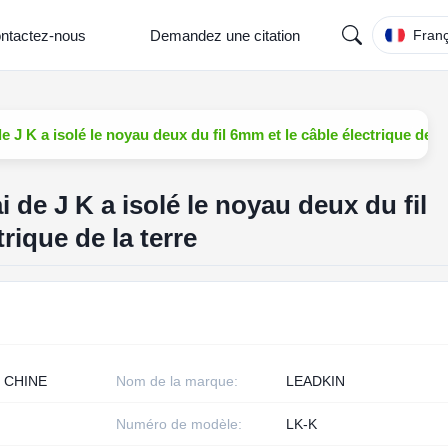
ntactez-nous
Demandez une citation
Franç
e J K a isolé le noyau deux du fil 6mm et le câble électrique de la
 de J K a isolé le noyau deux du fil
rique de la terre
 CHINE
Nom de la marque:
LEADKIN
Numéro de modèle:
LK-K