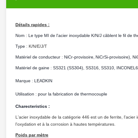
Détails rapides :
Nom :
Le type MI de l'acier inoxydable K/N/J câblent le fil de
Type :
K/N/E/J/T
Matériel de conducteur : NiCr-provisoire,
NiCrSi-provisoire), N
Matériel de gaine : SS321 (SS304), SS316, SS310, INCONEL
Marque : LEADKIN
Utilisation : pour la fabrication de thermocouple
Charecteristics :
L'acier inoxydable de la catégorie 446 est un de ferrite, l'acier
l'oxydation et à la corrosion à hautes températures.
Poids par mètre