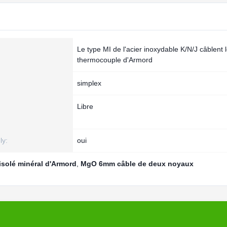
Le type MI de l'acier inoxydable K/N/J câblent le
thermocouple d'Armord
simplex
Libre
ly:
oui
 isolé minéral d'Armord
,
MgO 6mm câble de deux noyaux