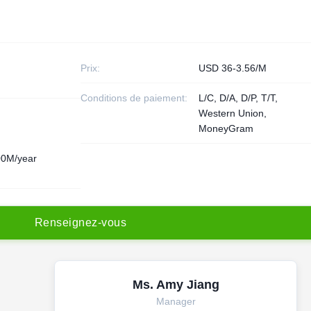
Prix:
USD 36-3.56/M
Conditions de paiement:
L/C, D/A, D/P, T/T,
Western Union,
MoneyGram
00M/year
R
e
n
s
e
i
g
n
e
z
-
v
o
u
s
Ms. Amy Jiang
Manager