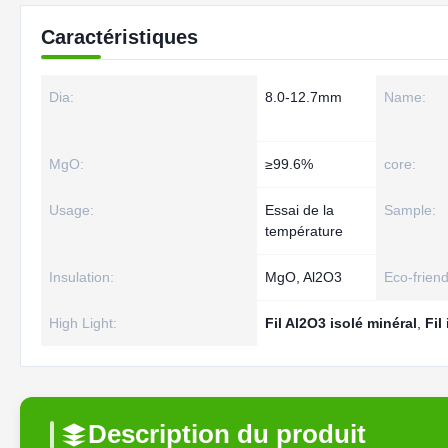
Caractéristiques
Dia:
8.0-12.7mm
Name:
MgO:
≥99.6%
core:
Usage:
Essai de la
Sample:
température
Insulation:
MgO, Al2O3
Eco-friend
High Light:
Fil Al2O3 isolé minéral
,
Fil
Description du produit