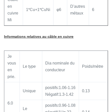
en
D'autres
1*Cu+1*CuNi
φ6
6
cuivre
métaux
Mi
Informations relatives au câble en cuivre
Je
vous
Dia nominale du
Le type
Poids/mètre
en
conducteur
prie.
positifs:1.06-1.16
Unique
0.13
Négatif:1.3-1.42
6.0
positifs:0.96-1.08
Le