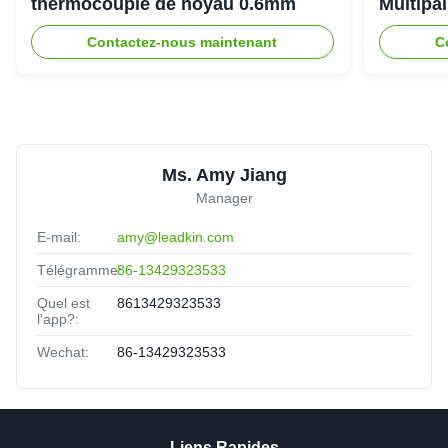
thermocouple de noyau 0.6mm
Multipai
tempéra
Contactez-nous maintenant
C
Ms. Amy Jiang
Manager
E-mail:
amy@leadkin.com
Télégramme:
86-13429323533
Quel est
8613429323533
l'app?:
Wechat:
86-13429323533
Liens Rapides