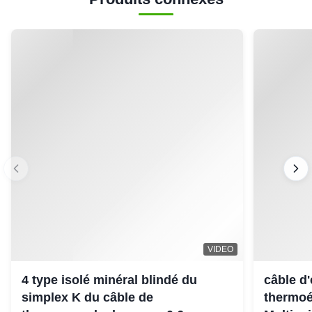
VIDEO
4 type isolé minéral blindé du
câble d
simplex K du câble de
thermoé