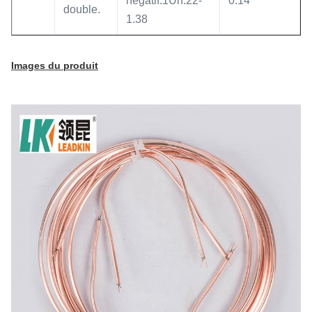
négatif:1Un.22-
0.14
double.
1.38
Images du produit