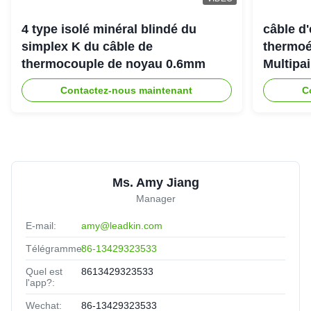
4 type isolé minéral blindé du
câble d
simplex K du câble de
thermoé
thermocouple de noyau 0.6mm
Multipai
tempéra
Contactez-nous maintenant
C
Ms. Amy Jiang
Manager
E-mail:
amy@leadkin.com
Télégramme:
86-13429323533
Quel est
8613429323533
l'app?:
Wechat:
86-13429323533