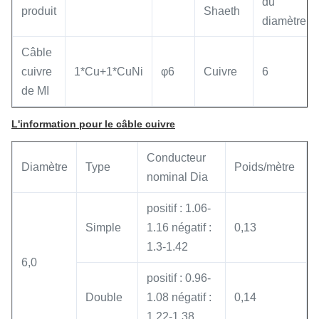
du
produit
Shaeth
diamètre.
Câble
cuivre
1*Cu+1*CuNi
φ6
Cuivre
6
de MI
L'information pour le câble cuivre
Conducteur
Diamètre
Type
Poids/mètre
nominal Dia
positif : 1.06-
Simple
1.16 négatif :
0,13
1.3-1.42
6,0
positif : 0.96-
Double
1.08 négatif :
0,14
1.22-1.38