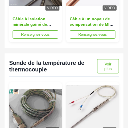
VIDÉO
VIDÉO
Câble à isolation
Câble à un noyau de
minérale gainé de
compensation de MI
cuivre LEADKIN 6mm
MICC d'isolation de
Renseignez-vous
Renseignez-vous
pour thermocouples
câblage cuivre utilisé
pour le thermocouple
de S
Sonde de la température de
Voir
thermocouple
plus