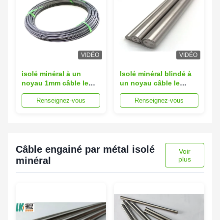
VIDÉO
VIDÉO
isolé minéral à un
Isolé minéral blindé à
noyau 1mm câble le
un noyau câble le
type SS310 N d'Inconel
conducteur du Cu
Renseignez-vous
Renseignez-vous
600
SS316 de 1.5mm
Câble engainé par métal isolé
Voir
minéral
plus