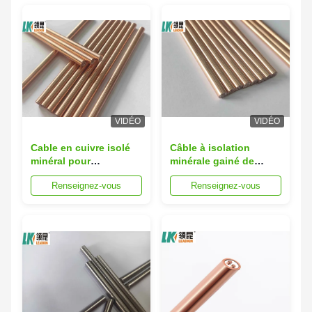
VIDÉO
VIDÉO
Cable en cuivre isolé
Câble à isolation
minéral pour
minérale gainé de
connexions
cuivre LEADKIN 6mm
Renseignez-vous
Renseignez-vous
électriques à haute
pour thermocouples
performance et
flexibles