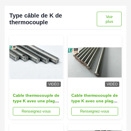
Type câble de K de
Voir
thermocouple
plus
VIDÉO
VIDÉO
Cable thermocouple de
Cable thermocouple de
type K avec une plage
type K avec une plage
de température de
de température de
Renseignez-vous
Renseignez-vous
200°C à 1000°C, une
200°C à 1000°C,
précision de classe
précision de classe
I/II/III et une isolation
I/II/III et isolation MgO
MgO
pour l'automatisation