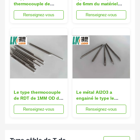
thermocouple de
de 6mm du matériel
1.27cm d'E câblent
d'isolation de câble de
Renseignez-vous
Renseignez-vous
l'isolation 1,5 Al2O3 à
thermocouple d'E 2
un noyau
Le type thermocouple
Le métal Al2O3 a
de RDT de 1MM OD d'E
engainé le type le
câblent 3 le fil Inconel
câble de thermocouple
Renseignez-vous
Renseignez-vous
600 pour la fabrication
d'E SUS316 isolé
de thermocouple
minéral