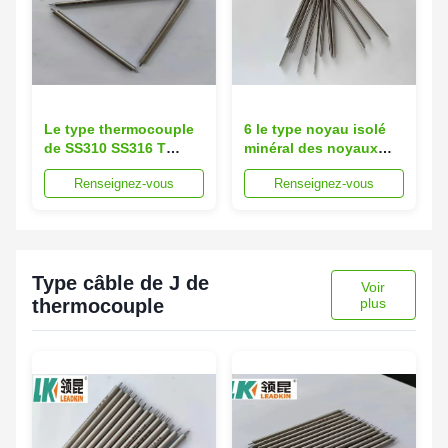
Le type thermocouple
6 le type noyau isolé
de SS310 SS316 T
minéral des noyaux
câblent le noyau 2 de
SS310 T du millimètre 2
Renseignez-vous
Renseignez-vous
4mm 1600 degrés
de câble de
thermocouple 1,0
câblent NiCr-provisoire
Type câble de J de
Voir
thermocouple
plus