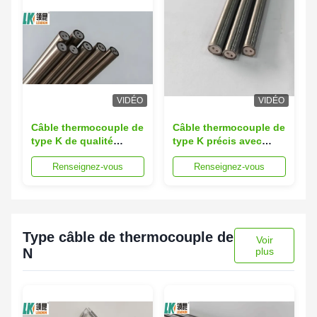
industrielle
VIDÉO
VIDÉO
Câble thermocouple de
Câble thermocouple de
type K de qualité
type K précis avec
industrielle avec plage
précision Classe I II III
Renseignez-vous
Renseignez-vous
de température de
pour une plage de
200°C-1000°C,
200°C à 1000°C et
précision de classe
longueur
I/II/III et isolation MgO
personnalisée
Type câble de thermocouple de
Voir
N
plus