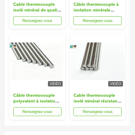
Cable thermocouple
Câble thermocouple à
isolé minéral de qualité
isolation minérale
industrielle de type K N
haute stabilité
Renseignez-vous
Renseignez-vous
E J T S R B pour des
disponible en types K
applications à
N E J T S R B conçu
température étendue
pour une détection
précise de la
température
VIDÉO
VIDÉO
Câble thermocouple
Cable thermocouple
polyvalent à isolation
isolé minéral résistant
minérale, doté des
à l'oxydation avec une
Renseignez-vous
Renseignez-vous
types K N E J T S R B,
plage de température
adapté à la détection
de 200°C à 1000°C et
de température
une précision de
industrielle
classe I/II/III