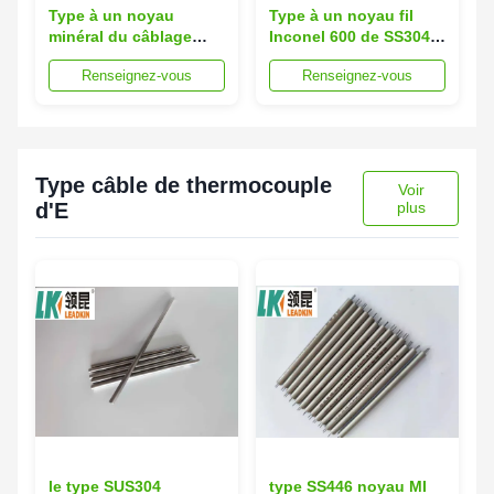
Type à un noyau
Type à un noyau fil
minéral du câblage
Inconel 600 de SS304
cuivre N de SS304 MI
Al2O3 3mm
Renseignez-vous
Renseignez-vous
de câble de
d'extension de
connecteur isolé
thermocouple de K
Type câble de thermocouple
Voir
d'E
plus
le type SUS304
type SS446 noyau MI