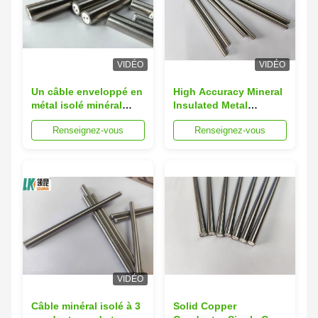
VIDÉO
VIDÉO
Un câble enveloppé en
High Accuracy Mineral
métal isolé minéral
Insulated Metal
solide offrant une
Sheathed Cable with
Renseignez-vous
Renseignez-vous
excellente résistance à
Customizable Length
l'humidité et à
and ISO9001
l'exposition chimique
Certification
VIDÉO
Câble minéral isolé à 3
Solid Copper