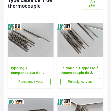
Type câble de T de
Voir
thermocouple
plus
type MgO
Le double T type isolé
compensateur de
thermocouple de 2
0.5mm SS316 SS310 de
noyaux câblent MgO
Renseignez-vous
Renseignez-vous
MI de câble de fil
99,6 de SS321 0.25MM
d'extension de
thermocouple de B