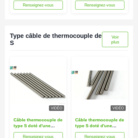
Renseignez-vous
Renseignez-vous
d'extension de
de câble électrique de
thermocouple de T
SS316 ont isolé
Type câble de thermocouple de
Voir
S
plus
VIDÉO
VIDÉO
Câble thermocouple de
Câble thermocouple de
type S doté d'une
type S doté d'une
résistance mécanique
résistance mécanique
Renseignez-vous
Renseignez-vous
et d'une flexibilité
et d'une flexibilité