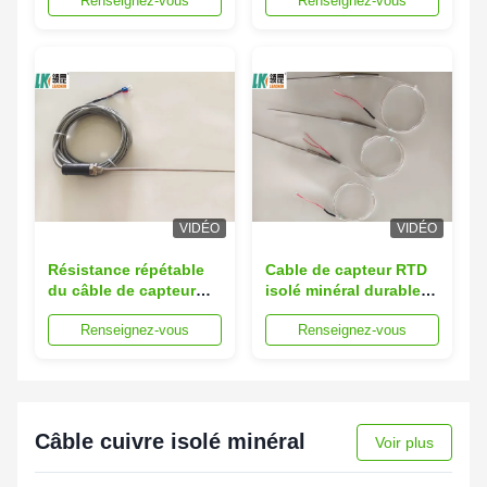
Renseignez-vous
Renseignez-vous
enveloppe SS316 en
isolé minéral en
configuration de 3 à 8
enveloppe à 99,6% de
cœurs
pureté MgO pour une
mesure de température
précise
VIDÉO
VIDÉO
Résistance répétable
Cable de capteur RTD
du câble de capteur
isolé minéral durable
RTD isolé minéral
50M
Renseignez-vous
Renseignez-vous
Câble cuivre isolé minéral
Voir plus