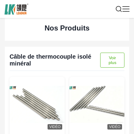
Nos Produits
Câble de thermocouple isolé
Voir
minéral
plus
VIDÉO
VIDÉO