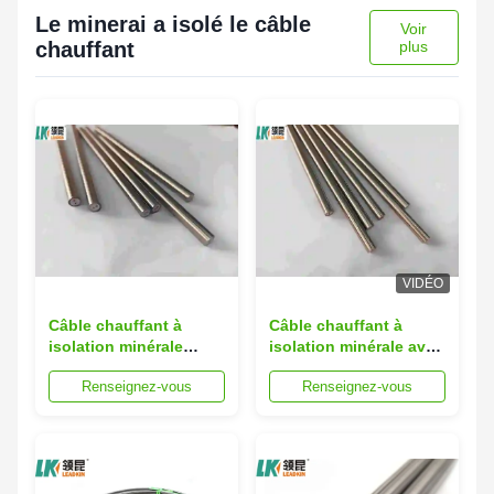
Le minerai a isolé le câble
Voir
chauffant
plus
VIDÉO
Câble chauffant à
Câble chauffant à
isolation minérale
isolation minérale avec
haute température
isolation MgO de haute
Renseignez-vous
Renseignez-vous
avec plusieurs types
pureté à 99,6 % pour
de thermocouples et
une plage de
longueur
température de 200°C à
personnalisable pour
1000°C et longueur
applications
personnalisable
industrielles