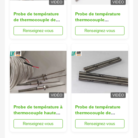
VIDÉO
VIDÉO
Probe de température
Probe de température
de thermocouple de
thermocouple
type B-type S avec des
personnalisable pour
Renseignez-vous
Renseignez-vous
matériaux conducteurs
la surveillance de la
NiCr-NiS
température
industrielle Détection
et contrôle
VIDÉO
VIDÉO
Probe de température à
Probe de température
thermocouple haute
thermocouple de
performance pour une
matériau de gaine pour
Renseignez-vous
Renseignez-vous
surveillance précise de
applications à haute
la température
température