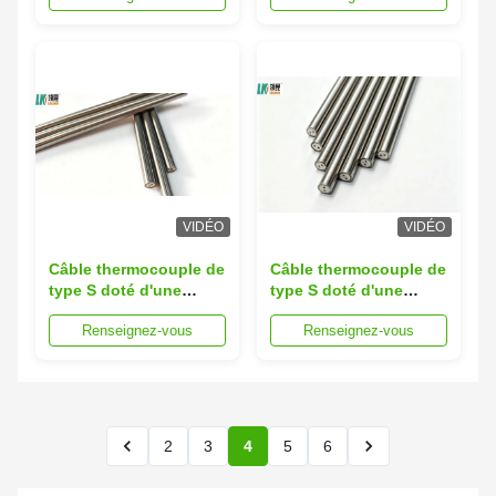
élevées
élevées
VIDÉO
VIDÉO
Câble thermocouple de
Câble thermocouple de
type S doté d'une
type S doté d'une
résistance mécanique
résistance mécanique
Renseignez-vous
Renseignez-vous
et d'une flexibilité
et d'une flexibilité
élevées
élevées
2
3
4
5
6