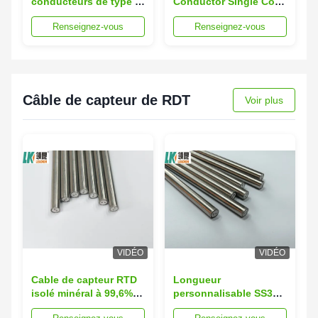
conducteurs de type K
Conductor Single Core
4.0-8.0mm pour
Mineral Insulated Metal
Renseignez-vous
Renseignez-vous
thermocouples
Sheathed Cable with
0.5-12.7mm Outside
Dia for High
Temperature
Applications
Câble de capteur de RDT
Voir plus
VIDÉO
VIDÉO
Cable de capteur RTD
Longueur
isolé minéral à 99,6%
personnalisable SS316
de pureté MgO et
câble de capteur RTD