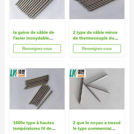
la gaine de câble de
2 type de câble mince
l'acier inoxydable
de thermocouple du
SS310S de 12.7mm
mur Pt100 MI de noyau
Renseignez-vous
Renseignez-vous
dactylographie le câble
J SS321
de 1,5 millimètres à un
noyau et de terre
1600c type à hautes
2 que le noyau a tressé
températures fil de
le type commercial
MgO Ss310
minerai de l'armure J